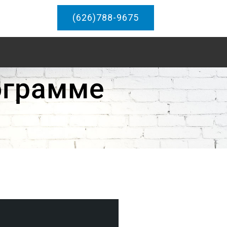
(626)788-9675
ограмме