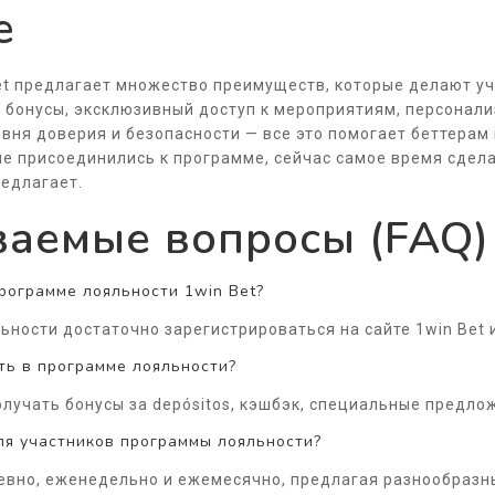
е
t предлагает множество преимуществ, которые делают уч
 бонусы, эксклюзивный доступ к мероприятиям, персонал
овня доверия и безопасности — все это помогает беттера
не присоединились к программе, сейчас самое время сдела
едлагает.
ваемые вопросы (FAQ)
программе лояльности 1win Bet?
ьности достаточно зарегистрироваться на сайте 1win Bet и
ить в программе лояльности?
лучать бонусы за depósitos, кэшбэк, специальные предло
для участников программы лояльности?
евно, еженедельно и ежемесячно, предлагая разнообразн