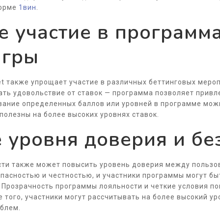
форме
1вин
.
 участие в программа
игры
t также упрощает участие в различных беттинговых мероп
ть удовольствие от ставок — программа позволяет привлек
ивание определенных баллов или уровней в программе мо
полезны на более высоких уровнях ставок.
уровня доверия и бе
сти также может повысить уровень доверия между пользо
опасностью и честностью, и участники программы могут быт
 Прозрачность программы лояльности и четкие условия п
 того, участники могут рассчитывать на более высокий у
блем.