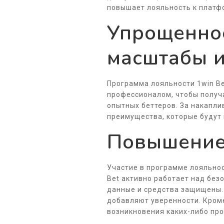
повышает лояльность к плат
Упрощенное
масштабы 
Программа лояльности 1win Be
профессионалом, чтобы получа
опытных беттеров. За накапл
преимущества, которые будут 
Повышение 
Участие в программе лояльно
Bet активно работает над без
данные и средства защищены.
добавляют уверенности. Кроме
возникновения каких-либо про