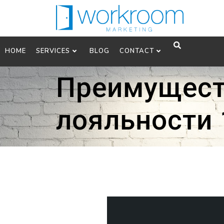
HOME
SERVICES
BLOG
CONTACT
Преимущест
лояльности 