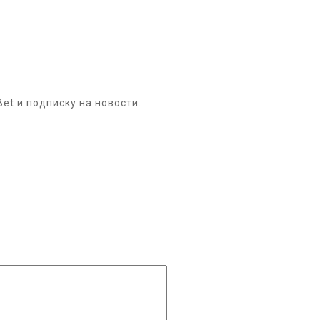
t и подписку на новости.