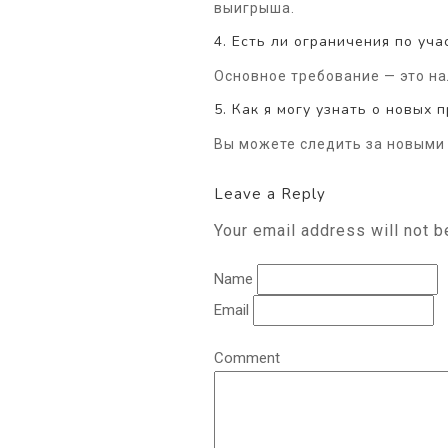
выигрыша.
4. Есть ли ограничения по уч
Основное требование — это нал
5. Как я могу узнать о новых
Вы можете следить за новыми 
Leave a Reply
Your email address will not b
Name
Email
Comment