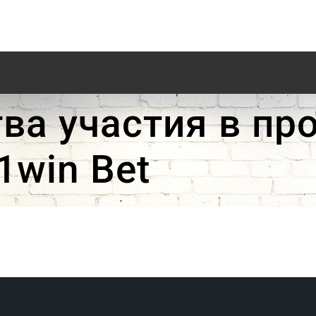
ва участия в пр
1win Bet