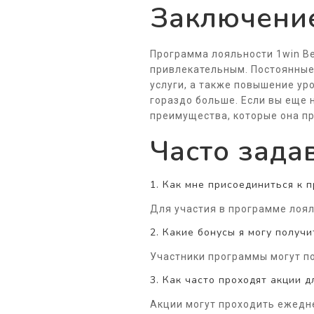
Заключени
Программа лояльности 1win Be
привлекательным. Постоянные
услуги, а также повышение ур
гораздо больше. Если вы еще 
преимущества, которые она пр
Часто зада
1. Как мне присоединиться к 
Для участия в программе лоял
2. Какие бонусы я могу получ
Участники программы могут по
3. Как часто проходят акции 
Акции могут проходить ежедн